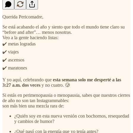
Querida Pericomadre,
Se está acabando el año y siento que todo el mundo tiene claro su
“before and after”… menos nosotras.
Veo a la gente haciendo listas:
✔️ metas logradas
✔️ viajes
✔️ ascensos
✔️ maratones
Y yo aquí, celebrando que
esta semana solo me desperté a las
3:27 a.m. dos veces
y no cuatro. 🥲
Si estás en perimenopausia o menopausia, sabes que nuestros cierres
de año no son tan Instagrammables:
son más bien una mezcla rara de:
¿Quién soy en esta nueva versión con bochornos, resequedad
y cambios de humor?
¿Qué pasó con la energía que yo tenía antes?