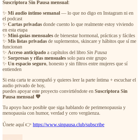
Suscriptora Sin Pausa mensual
:
✨
Mi audio íntimo semanal
— lo que no digo en Instagram ni en
el podcast
✨
Cartas privadas
donde cuento lo que realmente estoy viviendo
en esta etapa
✨
Mini-guías mensuales
de bienestar hormonal, prácticas y fáciles
✨
Mis listas privadas
de suplementos, skincare y hábitos que sí me
funcionan
✨
Acceso anticipado
a capítulos del libro
Sin Pausa
✨
Sorpresas y rifas mensuales
solo para este grupo
✨
Un espacio seguro
, honesto y sin filtros entre mujeres que sí
entienden
Si esta carta te acompañó y quieres leer la parte íntima + escuchar el
audio privado de hoy,
puedes apoyar este proyecto convirtiéndote en
Suscriptora Sin
Pausa mensual 💜
Tu apoyo hace posible que siga hablando de perimenopausia y
menopausia con humor, verdad y cero vergüenza.
Únete aquí 👉
https://www.sinpausa.club/subscribe